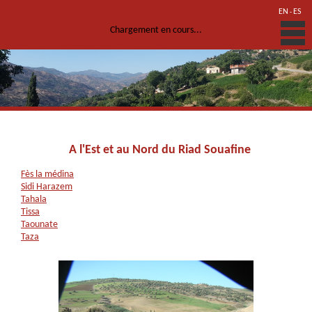
EN
ES
-
Chargement en cours...
A l'Est et au Nord du Riad Souafine
Fès la médina
Sidi Harazem
Tahala
Tissa
Taounate
Taza